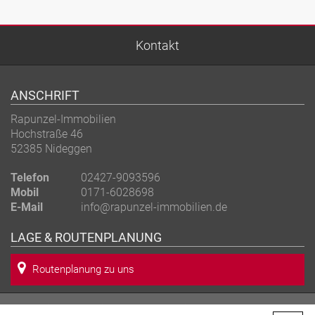
Kontakt
ANSCHRIFT
Rapunzel-Immobilien
Hochstraße 46
52385 Nideggen
Telefon
02427-9093596
Mobil
0171-6028698
E-Mail
info@rapunzel-immobilien.de
LAGE & ROUTENPLANUNG
Routenplanung zu uns
Copyright 2026 bei Rapunzel-Immobilien - Alle Rechte